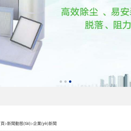
首頁
>
新聞動態(tài)
>
企業(yè)新聞