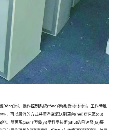
(tǒng)、操作控制系統(tǒng)等組成。工作時風
，再以層流的方式將潔凈空氣送到罩內(nèi)病床區(qū)
著現(xiàn)代醫(yī)學科學技術(shù)的飛速發(fā)展，