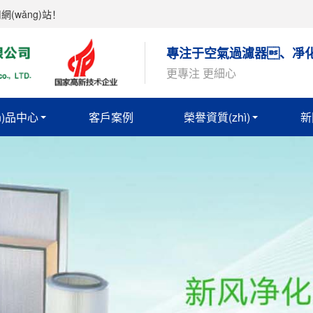
wǎng)站！
專注于空氣過濾器、凈化設
更專注 更細心
ǎn)品中心
客戶案例
榮譽資質(zhì)
新