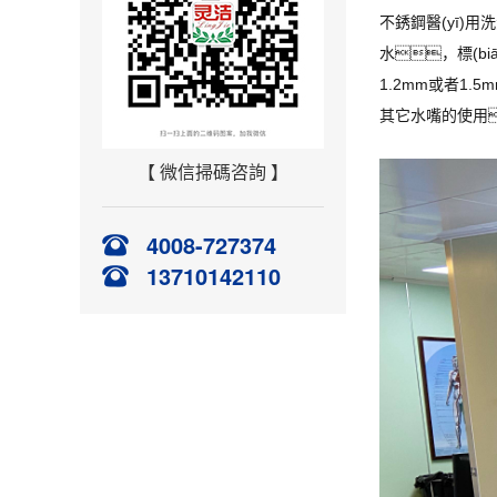
不銹鋼醫(yī)用洗
水，標(bi
1.2mm或者1.
其它水嘴的使用
【 微信掃碼咨詢 】
4008-727374
13710142110