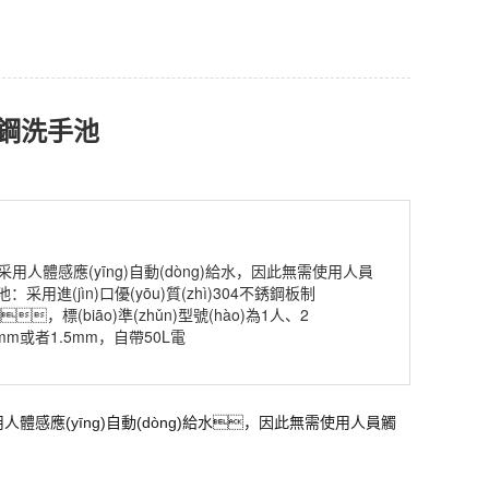
不銹鋼洗手池
)備，采用人體感應(yīng)自動(dòng)給水，因此無需使用人員
用進(jìn)口優(yōu)質(zhì)304不銹鋼板制
，標(biāo)準(zhǔn)型號(hào)為1人、2
m或者1.5mm，自帶50L電
，采用人體感應(yīng)自動(dòng)給水，因此無需使用人員觸