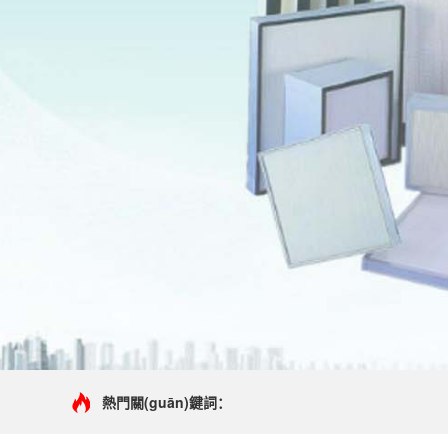
熱門關(guān)鍵詞：