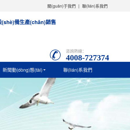
關(guān)于我們
|
聯(lián)系我們
hè)備生產(chǎn)銷售
咨詢熱線：
4008-727374
新聞動(dòng)態(tài)
聯(lián)系我們