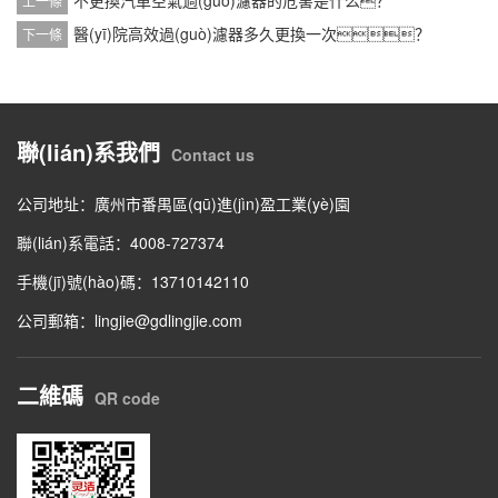
不更換汽車空氣過(guò)濾器的危害是什么？
上一條
醫(yī)院高效過(guò)濾器多久更換一次？
下一條
聯(lián)系我們
Contact us
公司地址：廣州市番禺區(qū)進(jìn)盈工業(yè)園
聯(lián)系電話：4008-727374
手機(jī)號(hào)碼：13710142110
公司郵箱：lingjie@gdlingjie.com
二維碼
QR code