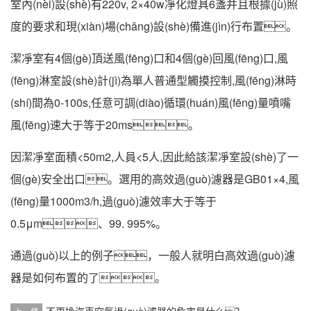
室內(nèi)設(shè)有220v, 2×40w凈化燈具6盞并且根據(jù)照
度的要求和現(xiàn)場(chǎng)設(shè)備進(jìn)行布置。
潔凈室有4個(gè)頂送風(fēng)口和4個(gè)回風(fēng)口,
風
(fēng)淋室
設(shè)計(jì)為單人普通型觸摸控制,風(fēng)淋時
(shí)間為0-100s,任意可調(diào)循環(huán)風(fēng)量噴嘴
風(fēng)速大于等于20ms。
因潔凈室面積<50m2,人員<5人,因此給該潔凈室設(shè)了一
個(gè)安全出口。選用的高效過(guò)濾器是GB01×4,風
(fēng)量1000m3/h,過(guò)濾效率大于等于
0.5μm、99. 995%。
通過(guò)以上的例子，一般人就明白高效過(guò)濾
器是如何布置的了。