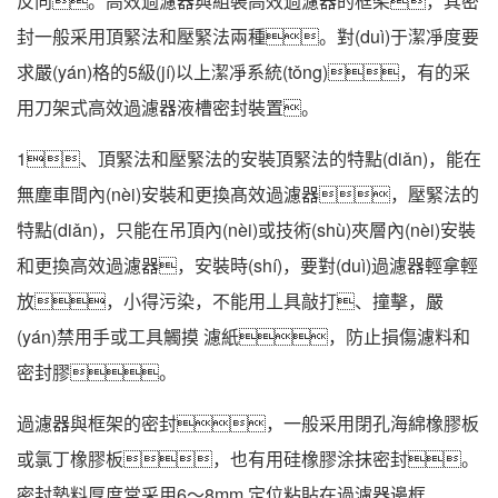
反向。高效過濾器與組裝高效過濾器的框架，其密
封一般采用頂緊法和壓緊法兩種。對(duì)于潔凈度要
求嚴(yán)格的5級(jí)以上潔凈系統(tǒng)，有的采
用刀架式高效過濾器液槽密封裝置。
1、頂緊法和壓緊法的安裝頂緊法的特點(diǎn)，能在
無塵車間內(nèi)安裝和更換髙效過濾器，壓緊法的
特點(diǎn)，只能在吊頂內(nèi)或技術(shù)夾層內(nèi)安裝
和更換高效過濾器，安裝時(shí)，要對(duì)過濾器輕拿輕
放，小得污染，不能用丄具敲打、撞擊，嚴
(yán)禁用手或工具觸摸 濾紙，防止損傷濾料和
密封膠。
過濾器與框架的密封，一般采用閉孔海綿橡膠板
或氯丁橡膠板，也有用硅橡膠涂抹密封。
密封墊料厚度常采用6～8mm,定位粘貼在過濾器邊框