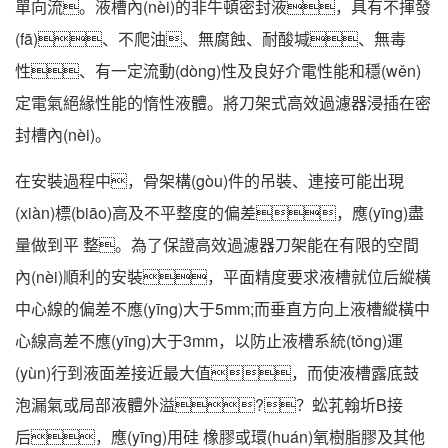
單向流。液槽內(nèi)的非牛頓密封液，具有不揮發
(fā)、不爬油、無腐蝕、耐酸堿、無毒
性、有一定流動(dòng)性及良好介電性能和穩(wěn)
定電氣絕緣性能的惰性液體。將刀架式高效過濾器浸插在密
封槽內(nèi)。
在安裝過程中，骨架構(gòu)件的吊裝、連接可能出現
(xiàn)標(biāo)高及不平整度的偏差，應(yīng)盡
量做到平 整。為了保證高效過濾器刀架能在有限的空間
內(nèi)順利的安裝，平面精度要求液槽就位后縱橫
中心線的偏差不應(yīng)大于5mm;而垂直方向上液槽縱橫中
心線高差不應(yīng)大于3mm，以防止液槽系統(tǒng)運
(yùn)行到液面差接近最大值，而使液槽露底鼓
泡漏氣或局部液體外溢?？蚣芤翰圻B接
后，應(yīng)用硅 橡膠或環(huán)氧樹脂膠及其他