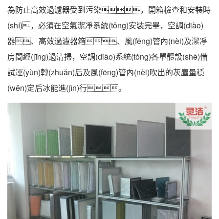
為防止高效過濾器受到污染，開箱檢查和安裝時
(shí)，必須在空氣潔凈系統(tǒng)安裝完畢，空調(diào)
器、高效過濾器箱、風(fēng)管內(nèi)及潔凈
房間經(jīng)過清掃，空調(diào)系統(tǒng)各單體設(shè)備
試運(yùn)轉(zhuǎn)后及風(fēng)管內(nèi)吹出的灰塵量穩
(wěn)定后冰能進(jìn)行。