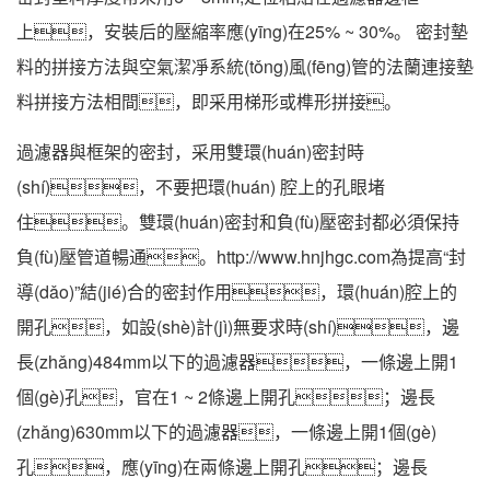
上，安裝后的壓縮率應(yīng)在25% ~ 30%。 密封墊
料的拼接方法與空氣潔凈系統(tǒng)風(fēng)管的法蘭連接墊
料拼接方法相間，即采用梯形或榫形拼接。
過濾器與框架的密封，采用雙環(huán)密封時
(shí)，不要把環(huán) 腔上的孔眼堵
住。雙環(huán)密封和負(fù)壓密封都必須保持
負(fù)壓管道暢通。http://www.hnjhgc.com為提高“封
導(dǎo)”結(jié)合的密封作用，環(huán)腔上的
開孔，如設(shè)計(jì)無要求時(shí)，邊
長(zhǎng)484mm以下的過濾器，一條邊上開1
個(gè)孔，官在1 ~ 2條邊上開孔；邊長
(zhǎng)630mm以下的過濾器，一條邊上開1個(gè)
孔，應(yīng)在兩條邊上開孔；邊長