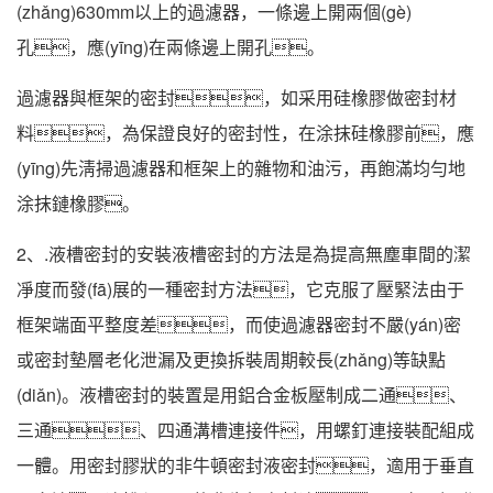
(zhǎng)630mm以上的過濾器，一條邊上開兩個(gè)
孔，應(yīng)在兩條邊上開孔。
過濾器與框架的密封，如采用硅橡膠做密封材
料，為保證良好的密封性，在涂抹硅橡膠前，應
(yīng)先淸掃過濾器和框架上的雜物和油污，再飽滿均勻地
涂抹鏈橡膠。
2、.液槽密封的安裝液槽密封的方法是為提高無塵車間的潔
凈度而發(fā)展的一種密封方法，它克服了壓緊法由于
框架端面平整度差，而使過濾器密封不嚴(yán)密
或密封墊層老化泄漏及更換拆裝周期較長(zhǎng)等缺點
(diǎn)。液槽密封的裝置是用鋁合金板壓制成二通、
三通、四通溝槽連接件，用螺釘連接裝配組成
一體。用密封膠狀的非牛頓密封液密封，適用于垂直